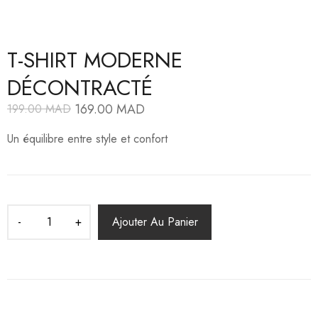
T-SHIRT MODERNE
DÉCONTRACTÉ
169.00
MAD
199.00
MAD
Le
Le
prix
prix
Un équilibre entre style et confort
initial
actuel
était :
est :
199.00
169.00
MAD.
MAD.
Ajouter Au Panier