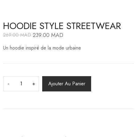
HOODIE STYLE STREETWEAR
239.00
MAD
269.00
MAD
Le
Le
prix
prix
Un hoodie inspiré de la mode urbaine
initial
actuel
était :
est :
269.00
239.00
MAD.
MAD.
Ajouter Au Panier