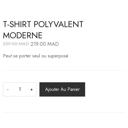
T-SHIRT POLYVALENT
MODERNE
219.00
MAD
239.00
MAD
Le
Le
prix
prix
Peut se porter seul ou superposé
initial
actuel
était :
est :
239.00
219.00
MAD.
MAD.
Ajouter Au Panier