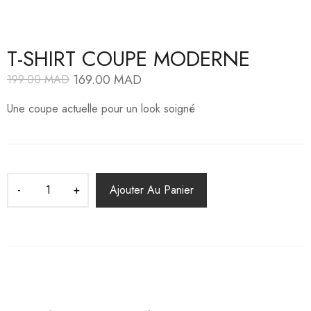
T-SHIRT COUPE MODERNE
169.00
MAD
199.00
MAD
Le
Le
prix
prix
Une coupe actuelle pour un look soigné
initial
actuel
était :
est :
199.00
169.00
MAD.
MAD.
Ajouter Au Panier